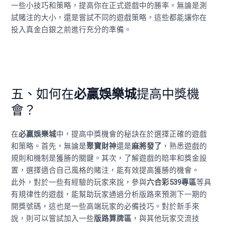
一些小技巧和策略，提高你在正式遊戲中的勝率。無論是測
試賭注的大小，還是嘗試不同的遊戲策略，這些都能讓你在
投入真金白銀之前進行充分的準備。
五、如何在
必贏娛樂城
提高中獎機
會？
在
必贏娛樂城
中，提高中獎機會的秘訣在於選擇正確的遊戲
和策略。首先，無論是
聚寶財神
還是
麻將發了
，熟悉遊戲的
規則和機制是獲勝的關鍵。其次，了解遊戲的賠率和獎金設
置，選擇適合自己風格的賭注，能有效提高獲勝的機會。
此外，對於一些有經驗的玩家來說，參與
六合彩539專區
等具
有規律性的遊戲，能幫助玩家通過分析版路來預測下一期的
開獎號碼，這也是一些高端玩家的必備技巧。對於新手來
說，則可以嘗試加入一些
版路算牌區
，與其他玩家交流技