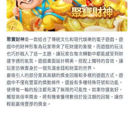
聚寶財神
是一款結合了傳統文化和現代娛樂的電子遊戲。遊
戲中的財神形象為玩家帶來了旺財運的象徵，而遊戲的玩法
也巧妙融入了這一主題，讓玩家在每次轉動中都能感受到財
運亨通的氣氛。遊戲畫面設計精美，搭配上獨特的音效，讓
玩家仿佛置身於一個充滿金錢和財富的世界。
最吸引人的部分是其高額的獎金回報和多樣的遊戲方式。遊
戲中不僅有豐富的獎勳條件，還設有多種特殊符號和功能，
使得每一輪的投注都充滿了無限的可能性。如果你運氣好，
觸發高倍率獎金，將有機會獲得數倍於投注額的回報，讓你
輕鬆贏得豐厚的獎金。