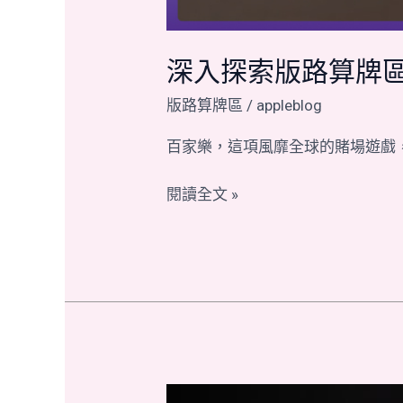
制
勝
深入探索版路算牌
密
碼
版路算牌區
/
appleblog
百家樂，這項風靡全球的賭場遊戲，
閱讀全文 »
版