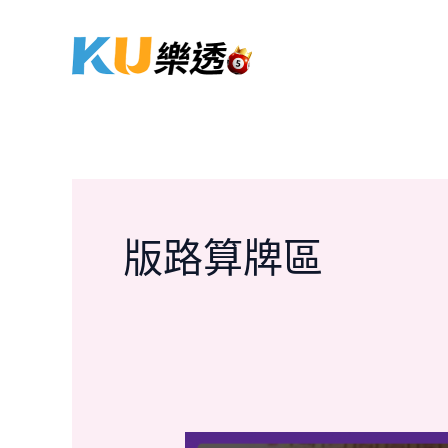
跳
至
主
要
內
容
版路算牌區
深