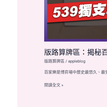
策
略
與
技
巧
版路算牌區：揭秘
版路算牌區
/
appleblog
百家樂是博弈場中歷史最悠久、最
閱讀全文 »