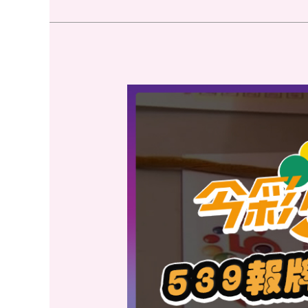
版
路
算
牌
區：
揭
秘
百
家
樂
中
的