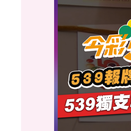
入
探
索
版
路
算
牌
區：
揭
開
百
家
樂
高
手
的