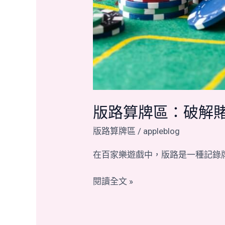
版路算牌區：破解
版路算牌區
/
appleblog
在百家樂遊戲中，版路是一種記錄
閱讀全文 »