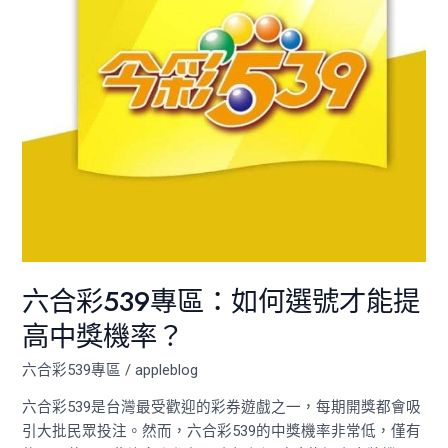
彩
539
專
區：
如
何
選
號
才
能
提
高
六合彩539專區：如何選號才能提
中
獎
高中獎機率？
機
率？
六合彩539專區
/
appleblog
六合彩539是台灣最受歡迎的彩券遊戲之一，每期開獎都會吸
引大批民眾投注。然而，六合彩539的中獎機率非常低，僅有