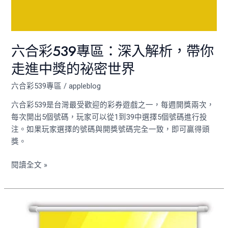
你
走
進
六合彩539專區：深入解析，帶你
中
獎
走進中獎的祕密世界
的
祕
六合彩539專區
/
appleblog
密
六合彩539是台灣最受歡迎的彩券遊戲之一，每週開獎兩次，
世
每次開出5個號碼，玩家可以從1到39中選擇5個號碼進行投
界
注。如果玩家選擇的號碼與開獎號碼完全一致，即可贏得頭
獎。
閱讀全文 »
六
合