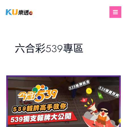
跳
Mai
至
Men
主
要
內
容
六合彩539專區
六
合
彩
539
專
區：
揭
開