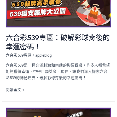
專
區：
破
解
彩
球
六合彩539專區：破解彩球背後的
背
幸運密碼！
後
的
六合彩539專區
/
appleblog
幸
運
六合彩539是一種充滿刺激和樂趣的彩票遊戲，許多人都希望
密
能夠獲得幸運，中得巨額獎金。現在，讓我們深入探索六合
碼！
彩539的神秘世界，破解彩球背後的幸運密碼！
閱讀全文 »
六
合