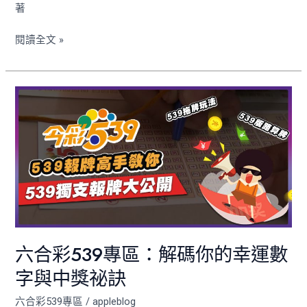
秘
著
密！
閱讀全文 »
六
合
彩
539
專
區：
解
碼
你
的
六合彩539專區：解碼你的幸運數
幸
字與中獎祕訣
運
數
六合彩539專區
/
appleblog