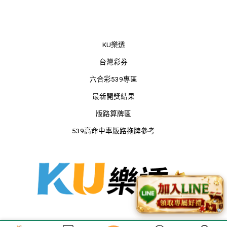
測！
享！
這
是
你
KU樂透
贏
台灣彩券
得
大
六合彩539專區
獎
最新開獎結果
的
秘
版路算牌區
密
539高命中率版路拖牌參考
武
器！
©2025 KU彩球 All right reserved.