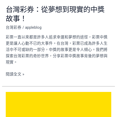
台灣彩券：從夢想到現實的中獎
故事！
台灣彩券
/
appleblog
彩票一直以來都是許多人追求幸運和夢想的途徑，彩票中獎
更是讓人心動不已的大事件。在台灣，彩票已成為許多人生
活中不可或缺的一部分，中獎的故事更是令人傾心。我們將
探索台灣彩票的奇妙世界，分享彩票中獎故事背後的夢想與
現實。
閱讀全文 »
夢
想
成
真！