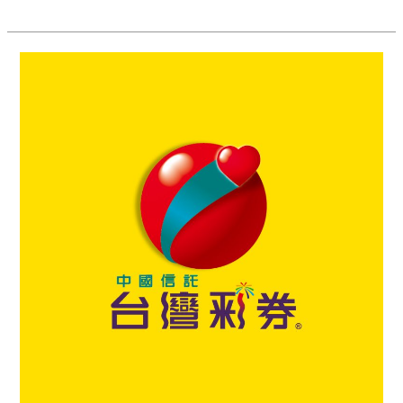
台
灣
彩
券：
人
人
都
有
機
會
成
為
千
萬
富
翁！