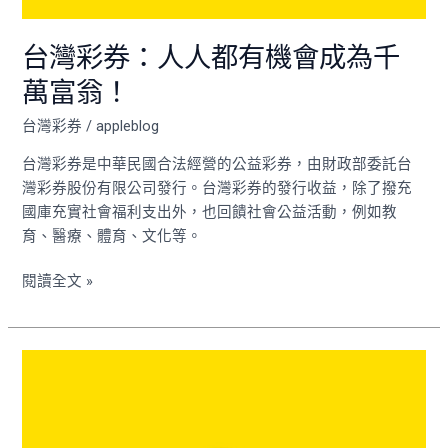
台灣彩券：人人都有機會成為千
萬富翁！
台灣彩券
/
appleblog
台灣彩券是中華民國合法經營的公益彩券，由財政部委託台
灣彩券股份有限公司發行。台灣彩券的發行收益，除了撥充
國庫充實社會福利支出外，也回饋社會公益活動，例如教
育、醫療、體育、文化等。
閱讀全文 »
台
灣
彩
券