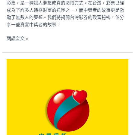
彩票，是一種讓人夢想成真的賭博方式。在台灣，彩票已經
成為了許多人追逐財富的途徑之一，而中獎者的故事更是激
勵了無數人的夢想。我們將揭開台灣彩券的致富秘密，並分
享一些真實中獎者的故事。
閱讀全文 »
中
獎
祕
訣
大
公
開：
如
何
在
台