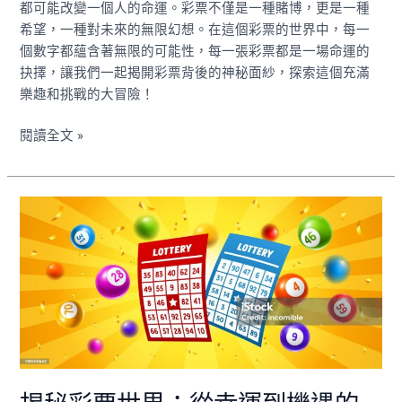
都可能改變一個人的命運。彩票不僅是一種賭博，更是一種
間！
希望，一種對未來的無限幻想。在這個彩票的世界中，每一
個數字都蘊含著無限的可能性，每一張彩票都是一場命運的
抉擇，讓我們一起揭開彩票背後的神秘面紗，探索這個充滿
樂趣和挑戰的大冒險！
閱讀全文 »
揭
秘
彩
票
世
界：
從
幸
運
到