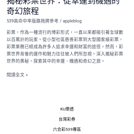
揭秘彩票世界：從幸運到機遇的
機
奇幻旅程
遇
539高命中率版路拖牌參考
/
appleblog
的
奇
彩票，作為一種流行的博彩形式，一直以來都吸引著全球數
幻
以百萬計的玩家。從小型社區慈善彩票到大型國家級彩票，
旅
彩票業務已經成為許多人追求幸運和財富的途徑。然而，彩
程
票世界背後的運作和魅力往往被人們所忽視。深入揭秘彩票
世界的奧秘，探索其中的幸運、機遇和奇幻之旅。
閱讀全文 »
KU樂透
台灣彩券
六合彩539專區