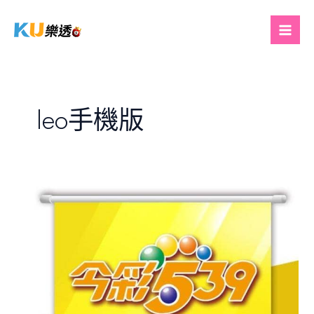
跳
Mai
至
Men
主
要
內
容
leo手機版
彩
票
驚
奇：
最
新
開
獎