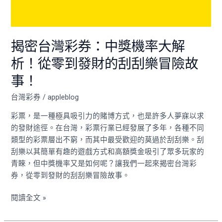
到
發
財
揭密台灣彩券：中獎機率大解
的
刮
析！從零到發財的刮刮樂冒險故
刮
事！
樂
冒
台灣彩券
/
appleblog
險
故
彩票，是一種極具吸引力的賭博方式，也是許多人夢寐以求
事！
的發財途徑。在台灣，彩票行業已經發展了多年，各種不同
類型的彩票層出不窮，而其中最受歡迎的莫過於刮刮樂。刮
刮樂以其簡單有趣的遊戲方式和高額獎金吸引了眾多玩家的
青睞，但中獎機率又是如何呢？讓我們一起來揭密台灣彩
券，從零到發財的刮刮樂冒險故事。
閱讀全文 »