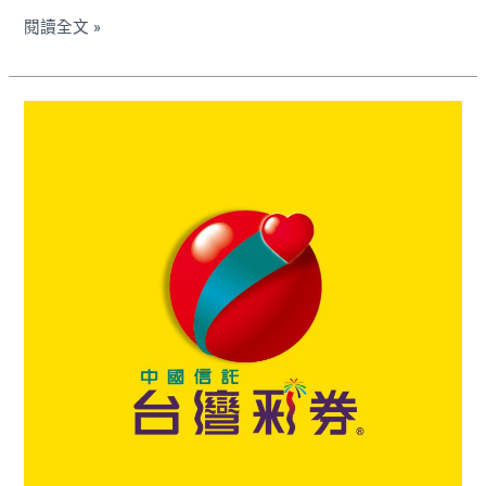
閱讀全文 »
揭
密
台
灣
彩
券：
中
獎
機
率
大
解
析！
從
零