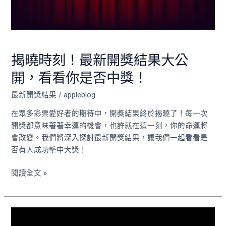
結
果
大
公
揭曉時刻！最新開獎結果大公
開，
看
開，看看你是否中獎！
看
你
最新開獎結果
/
appleblog
是
在眾多彩票愛好者的期待中，開獎結果終於揭曉了！每一次
否
開獎都意味著著幸運的機會，也許就在這一刻，你的命運將
中
會改變。我們將深入探討最新開獎結果，讓我們一起看看是
獎！
否有人成功擊中大獎！
閱讀全文 »
KU
樂