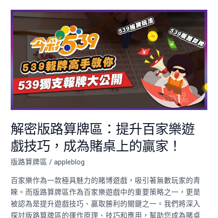
解
密
版
路
算
牌
區：
提
升
百
解密版路算牌區：提升百家樂遊
家
戲技巧，成為賭桌上的贏家！
樂
遊
版路算牌區
/
appleblog
戲
技
百家樂作為一款極具魅力的賭博遊戲，吸引著無數玩家的青
巧，
睞。而版路算牌區作為百家樂遊戲中的重要策略之一，更是
成
被認為是提升遊戲技巧、贏取勝利的關鍵之一。我們將深入
為
探討版路算牌區的運作原理、技巧和應用，幫助您成為賭桌