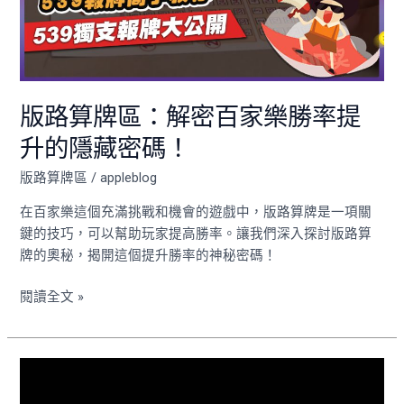
解
密
百
家
樂
版路算牌區：解密百家樂勝率提
勝
升的隱藏密碼！
率
提
版路算牌區
/
appleblog
升
的
在百家樂這個充滿挑戰和機會的遊戲中，版路算牌是一項關
隱
鍵的技巧，可以幫助玩家提高勝率。讓我們深入探討版路算
藏
牌的奧秘，揭開這個提升勝率的神秘密碼！
密
碼！
閱讀全文 »
KU
樂