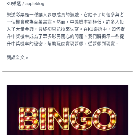
KU樂透
/
appleblog
樂透彩票是一種讓人夢想成真的遊戲，它給予了每個參與者
一個機會成為百萬富翁。然而，中獎機率卻極低，許多人投
入了大量金錢，最終卻只能換來失望。在KU樂透中，如何提
升中獎機率成為了眾多彩民關心的問題。我們將揭示一些提
升中獎機率的秘密，幫助玩家實現夢想，從夢想到現實。
閱讀全文 »
揭
曉
時
刻！
最
新
開
獎