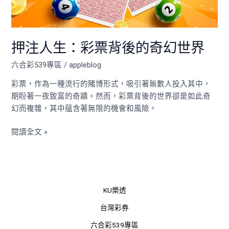
彩
票
背
後
押注人生：彩票背後的奇幻世界
的
奇
六合彩539專區
/
appleblog
幻
彩票，作為一種流行的賭博形式，吸引著無數人投入其中，
世
期盼著一夜致富的奇蹟。然而，彩票背後的世界卻是如此奇
界
幻而複雜，其中蘊含著無限的機會和風險。
閱讀全文 »
KU樂透
台灣彩券
六合彩539專區