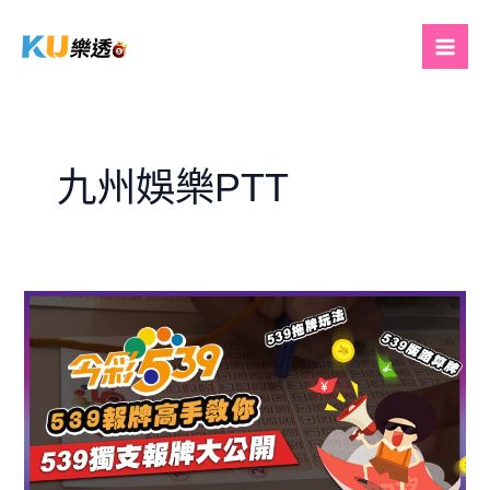
跳
Mai
至
Men
主
要
內
容
九州娛樂PTT
版
路
算
牌
區：
揭
秘
百