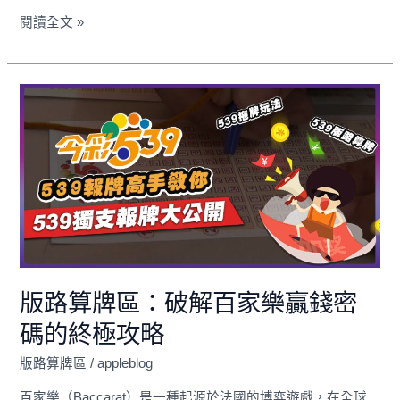
閱讀全文 »
版
路
算
牌
區：
破
解
百
家
樂
版路算牌區：破解百家樂贏錢密
贏
碼的終極攻略
錢
密
版路算牌區
/
appleblog
碼
的
百家樂（Baccarat）是一種起源於法國的博弈遊戲，在全球