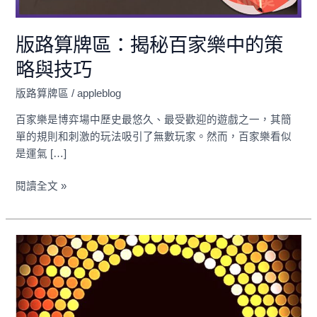
家
樂
版路算牌區：揭秘百家樂中的策
中
略與技巧
的
策
版路算牌區
/
appleblog
略
與
百家樂是博弈場中歷史最悠久、最受歡迎的遊戲之一，其簡
技
單的規則和刺激的玩法吸引了無數玩家。然而，百家樂看似
巧
是運氣 […]
閱讀全文 »
揭
曉
幸
運
時