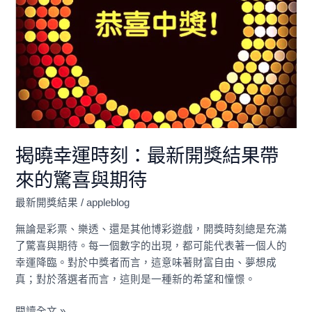
刻：
最
新
開
獎
結
果
帶
來
揭曉幸運時刻：最新開獎結果帶
的
來的驚喜與期待
驚
喜
最新開獎結果
/
appleblog
與
期
無論是彩票、樂透、還是其他博彩遊戲，開獎時刻總是充滿
待
了驚喜與期待。每一個數字的出現，都可能代表著一個人的
幸運降臨。對於中獎者而言，這意味著財富自由、夢想成
真；對於落選者而言，這則是一種新的希望和憧憬。
閱讀全文 »