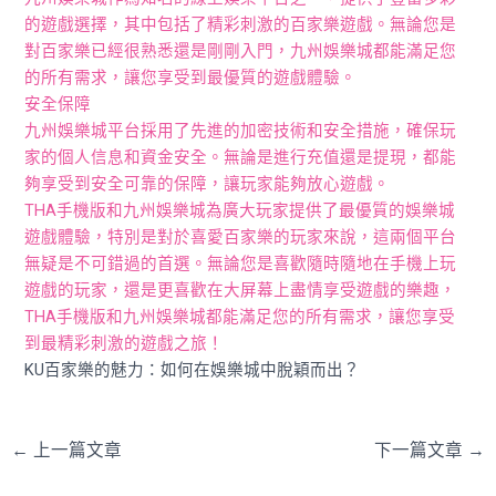
的遊戲選擇，其中包括了精彩刺激的百家樂遊戲。無論您是
對百家樂已經很熟悉還是剛剛入門，九州娛樂城都能滿足您
的所有需求，讓您享受到最優質的遊戲體驗。
安全保障
九州娛樂城平台採用了先進的加密技術和安全措施，確保玩
家的個人信息和資金安全。無論是進行充值還是提現，都能
夠享受到安全可靠的保障，讓玩家能夠放心遊戲。
THA手機版和九州娛樂城為廣大玩家提供了最優質的娛樂城
遊戲體驗，特別是對於喜愛百家樂的玩家來說，這兩個平台
無疑是不可錯過的首選。無論您是喜歡隨時隨地在手機上玩
遊戲的玩家，還是更喜歡在大屏幕上盡情享受遊戲的樂趣，
THA手機版和九州娛樂城都能滿足您的所有需求，讓您享受
到最精彩刺激的遊戲之旅！
KU百家樂的魅力：如何在娛樂城中脫穎而出？
←
上一篇文章
下一篇文章
→