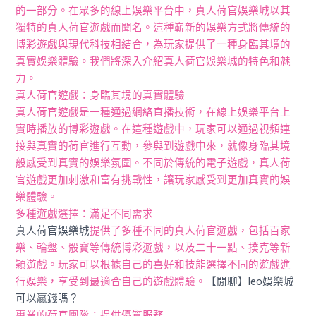
的一部分。在眾多的線上娛樂平台中，真人荷官娛樂城以其
獨特的真人荷官遊戲而聞名。這種嶄新的娛樂方式將傳統的
博彩遊戲與現代科技相結合，為玩家提供了一種身臨其境的
真實娛樂體驗。我們將深入介紹真人荷官娛樂城的特色和魅
力。
真人荷官遊戲：身臨其境的真實體驗
真人荷官遊戲是一種通過網絡直播技術，在線上娛樂平台上
實時播放的博彩遊戲。在這種遊戲中，玩家可以通過視頻連
接與真實的荷官進行互動，參與到遊戲中來，就像身臨其境
般感受到真實的娛樂氛圍。不同於傳統的電子遊戲，真人荷
官遊戲更加刺激和富有挑戰性，讓玩家感受到更加真實的娛
樂體驗。
多種遊戲選擇：滿足不同需求
真人荷官娛樂城
提供了多種不同的真人荷官遊戲，包括百家
樂、輪盤、骰寶等傳統博彩遊戲，以及二十一點、撲克等新
穎遊戲。玩家可以根據自己的喜好和技能選擇不同的遊戲進
行娛樂，享受到最適合自己的遊戲體驗。
【閒聊】leo娛樂城
可以贏錢嗎？
專業的荷官團隊：提供優質服務