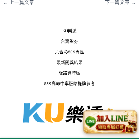
←
上一篇文章
下一篇文章
→
KU樂透
台灣彩券
六合彩539專區
最新開獎結果
版路算牌區
539高命中率版路拖牌參考