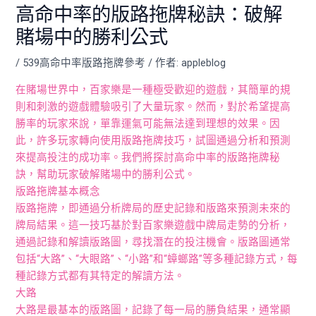
高命中率的版路拖牌秘訣：破解
賭場中的勝利公式
/
539高命中率版路拖牌參考
/ 作者:
appleblog
在賭場世界中，百家樂是一種極受歡迎的遊戲，其簡單的規
則和刺激的遊戲體驗吸引了大量玩家。然而，對於希望提高
勝率的玩家來說，單靠運氣可能無法達到理想的效果。因
此，許多玩家轉向使用版路拖牌技巧，試圖通過分析和預測
來提高投注的成功率。我們將探討高命中率的版路拖牌秘
訣，幫助玩家破解賭場中的勝利公式。
版路拖牌基本概念
版路拖牌，即通過分析牌局的歷史記錄和版路來預測未來的
牌局結果。這一技巧基於對百家樂遊戲中牌局走勢的分析，
通過記錄和解讀版路圖，尋找潛在的投注機會。版路圖通常
包括“大路”、“大眼路”、“小路”和“蟑螂路”等多種記錄方式，每
種記錄方式都有其特定的解讀方法。
大路
大路是最基本的版路圖，記錄了每一局的勝負結果，通常顯