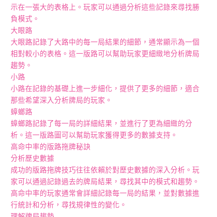
示在一張大的表格上。玩家可以通過分析這些記錄來尋找勝
負模式。
大眼路
大眼路記錄了大路中的每一局結果的細節，通常顯示為一個
相對較小的表格。這一版路可以幫助玩家更細緻地分析牌局
趨勢。
小路
小路在記錄的基礎上進一步細化，提供了更多的細節，適合
那些希望深入分析牌局的玩家。
蟑螂路
蟑螂路記錄了每一局的詳細結果，並進行了更為細緻的分
析。這一版路圖可以幫助玩家獲得更多的數據支持。
高命中率的版路拖牌秘訣
分析歷史數據
成功的版路拖牌技巧往往依賴於對歷史數據的深入分析。玩
家可以通過記錄過去的牌局結果，尋找其中的模式和趨勢。
高命中率的玩家通常會詳細記錄每一局的結果，並對數據進
行統計和分析，尋找規律性的變化。
理解牌局趨勢