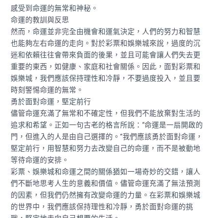
感受到命運的無常和神秘。
命運的教訓與反思
然而，命運並非完全由機會和運氣決定，人們的努力和智慧
也能夠左右命運的走向。對於彩票和娛樂城來說，過度的沉
迷和依賴往往會帶來負面的後果，並且可能會讓人們失去更
重要的東西，如健康、家庭和社會關係。因此，面對彩票和
娛樂城，我們應該保持理性和冷靜，不要過度投入，並且要
時刻警惕命運的無常。
勇於面對命運，堅定前行
儘管命運充滿了無常和不確定性，但我們不能放棄對生活的
追求和希望。正如一句古老的格言所說：“命運是一扇開啟的
門，但進入的人是由自己選擇的。”我們應該勇於面對命運，
堅定前行，用智慧和努力去改變自己的命運，而不是被動地
等待命運的安排。
彩票、娛樂城和命運之間的關係猶如一場奇妙的交錯，讓人
們不斷地思考人生的意義和價值。儘管命運充滿了無法預測
的因素，但我們仍然擁有改變命運的力量。在彩票和娛樂城
的世界中，我們應該保持理性和冷靜，勇於面對命運的挑