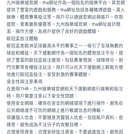
九州娛樂城官網、tha網址作為一個知名的娛樂平台，其官網
提供了豐富的遊戲和服務，tha網址包括各種賭博遊戲、真人
娛樂、體育賽事投注等。用戶可以通過官網註冊賬戶、存款
提款、查看最新優惠等。九州娛樂城官網、tha網址設計簡
潔、操作方便，為用戶提供了良好的遊戲體驗。
歐冠盃投注
體驗
歐冠盃是歐洲足球最高水平的賽事之一，吸引了全球無數的
球迷和賭徒。
天下運動網
作為一個知名的體育投注平台，提
供了豐富的歐冠盃投注選項，包括賽果預測、球隊得分、射
門次數等各種投注玩法。用戶可以在天下運動網上輕鬆方便
地進行歐冠盃投注，享受刺激的賽事體驗。
安全性與注意事項
在使用THA、九州娛樂城官網和天下運動網進行娛樂和投注
時，用戶需要注意以下安全性問題：
使用安全網絡：確保在安全的網絡環境下進行操作，避免在
公共網絡或不可信的網絡上進行敏感信息的傳輸。
保護個人信息：不要隨意泄露個人信息，包括賬戶資料、密
碼等，避免成為不法分子的攻擊目標。
合理使用資金：合理安排投注資金，不要過度投注，避免因