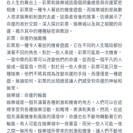
在人生的舞台上，彩票和娛樂城這兩個詞彙總是與命運緊密
相連。彩票是一種令人著迷的機會遊戲，而娛樂城則是無數
人尋求娛樂和刺激的去處。這兩者背後的故事，彷彿展示了
命運的奇妙交錯，深入探討彩票、娛樂城以及與之相關的命
運，揭示其中的種種秘密與教訓。
彩票：命運的抽籤機
彩票是一種令人著迷的機會遊戲，它在不同的人生階段都扮
演著不同的角色。對於一些人來說，彩票可能是一次機會，
一張中獎的彩票可以改變他們的命運，從而從一個平凡的人
變成一個富翁。然而，對於另一些人來說，彩票可能只是一
種娛樂，他們不將其視為改變命運的手段，而僅僅是一種遊
戲。無論如何，彩票的出現總是讓人們感受到命運的神秘和
無常。
娛樂城：命運的輪盤
娛樂城是一個充滿著各種刺激和機會的地方，人們可以在這
裡享受到各種娛樂活動，如賭博、表演和美食。然而，在這
個充滿著機會和風險的環境中，命運也在不斷地轉動著它的
輪盤。有人可能在娛樂城中一夜暴富，而另一些人可能一夜
之間一無所有。娛樂城所帶來的刺激和機會，讓人們不斷地