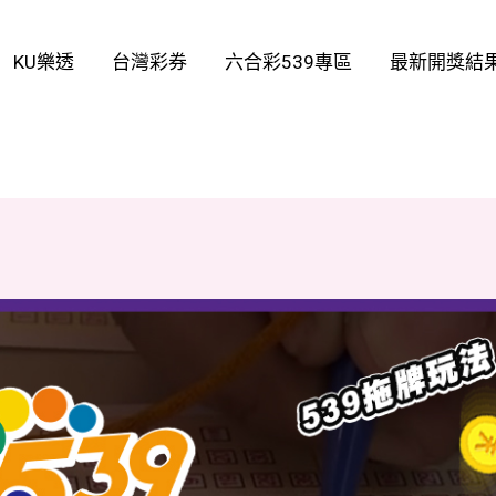
KU樂透
台灣彩券
六合彩539專區
最新開獎結