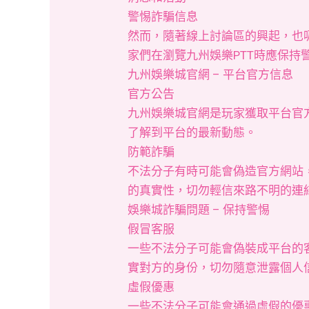
警惕詐騙信息
然而，隨著線上討論區的興起，也
家們在瀏覽九州娛樂PTT時應保持
九州娛樂城官網 – 平台官方信息
官方公告
九州娛樂城官網是玩家獲取平台官
了解到平台的最新動態。
防範詐騙
不法分子有時可能會偽造官方網站
的真實性，切勿輕信來路不明的連
娛樂城詐騙問題 – 保持警惕
假冒客服
一些不法分子可能會偽裝成平台的
實對方的身份，切勿隨意泄露個人
虛假優惠
一些不法分子可能會通過虛假的優