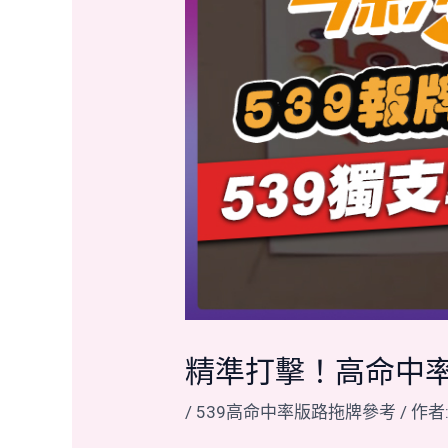
精準打擊！高命中
/
539高命中率版路拖牌參考
/ 作者