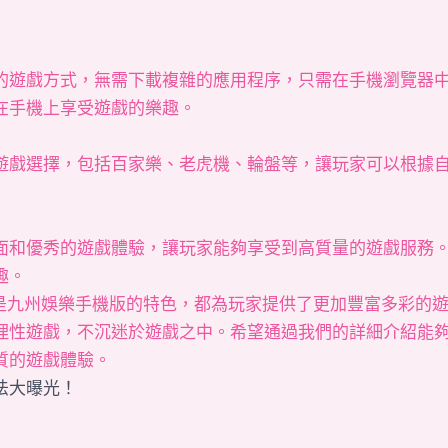
的遊戲方式，無需下載複雜的應用程序，只需在手機瀏覽器
在手機上享受遊戲的樂趣。
遊戲選擇，包括百家樂、老虎機、輪盤等，讓玩家可以根據
面和優秀的遊戲體驗，讓玩家能夠享受到高質量的遊戲服務
趣。
還是九州娛樂手機版的特色，都為玩家提供了更加豐富多彩的
理性遊戲，不沉迷於遊戲之中。希望通過我們的詳細介紹能夠
質的遊戲體驗。
法大曝光！