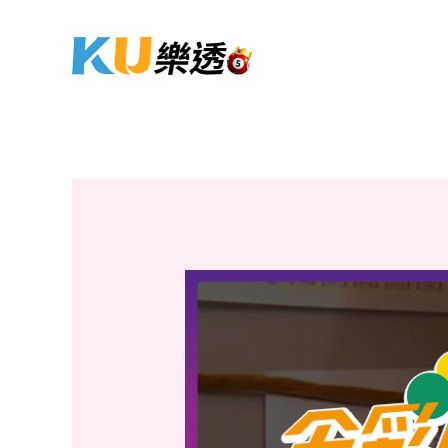
跳
至
主
要
內
容