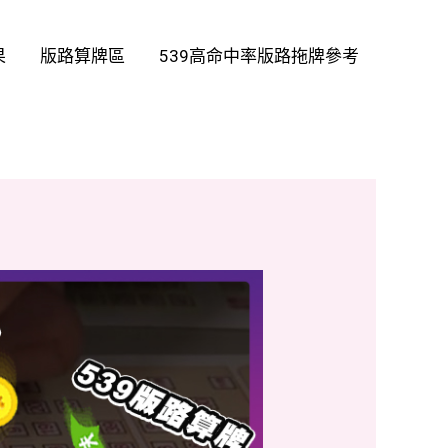
果
版路算牌區
539高命中率版路拖牌參考