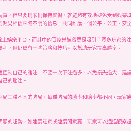
現實，但只要玩家們保持警惕，就能夠有效地避免受到娛樂
要輕易相信來路不明的信息，共同維護一個公平、公正、安
的線上娛樂平台，而其中的百家樂遊戲更是吸引了眾多玩家的
勝利，但仍然有一些策略和技巧可以幫助玩家提高勝率。
理控制自己的賭注，不要一次下注過多，以免損失過大。建
自己的賭注。
平局三種不同的賭局，每種賭局的勝率和賠率都不同。玩家
明顯的趨勢，如連續莊家或連續閒家贏。玩家可以通過觀察