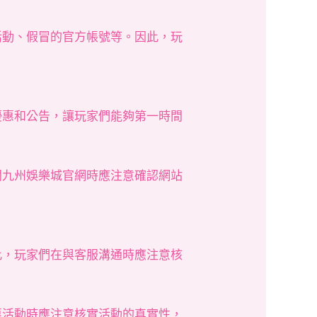
活動、假冒的官方帳號等。因此，玩
優惠和公告，讓玩家們能夠第一時間
問九州娛樂城官網時應注意確認網站
此，玩家們在與客服溝通時應注意核
惠活動時應注意核實活動的真實性，