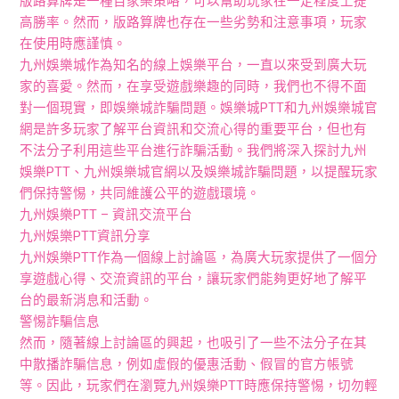
版路算牌是一種百家樂策略，可以幫助玩家在一定程度上提
高勝率。然而，版路算牌也存在一些劣勢和注意事項，玩家
在使用時應謹慎。
九州娛樂城作為知名的線上娛樂平台，一直以來受到廣大玩
家的喜愛。然而，在享受遊戲樂趣的同時，我們也不得不面
對一個現實，即娛樂城詐騙問題。娛樂城PTT和九州娛樂城官
網是許多玩家了解平台資訊和交流心得的重要平台，但也有
不法分子利用這些平台進行詐騙活動。我們將深入探討九州
娛樂PTT、九州娛樂城官網以及娛樂城詐騙問題，以提醒玩家
們保持警惕，共同維護公平的遊戲環境。
九州娛樂PTT – 資訊交流平台
九州娛樂PTT資訊分享
九州娛樂PTT作為一個線上討論區，為廣大玩家提供了一個分
享遊戲心得、交流資訊的平台，讓玩家們能夠更好地了解平
台的最新消息和活動。
警惕詐騙信息
然而，隨著線上討論區的興起，也吸引了一些不法分子在其
中散播詐騙信息，例如虛假的優惠活動、假冒的官方帳號
等。因此，玩家們在瀏覽九州娛樂PTT時應保持警惕，切勿輕