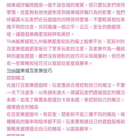
娛樂城詐騙問題是一個不容忽視的現實，但只要玩家們保持
警惕，就能夠有效地避免受到娛樂城詐騙行為的影響。我們
呼籲廣大玩家們在玩遊戲的同時保持警惕，不要輕易相信來
路不明的信息，共同維護一個公平、公正、安全的遊戲環
境，讓遊戲樂趣更加純粹和美好。
THA娛樂城和九州娛樂都是知名的線上娛樂平台，而其中的
百家樂遊戲更是吸引了眾多玩家的注意。百家樂作為一種純
粹的運氣遊戲，雖然沒有絕對的技巧可以保證勝利，但仍然
有一些策略和技巧可以幫助玩家提高勝率。
樂城百家樂技巧
THA娛
控制賭注
在進行百家樂遊戲時，玩家應該合理控制自己的賭注，不要
一次下注過多，以免損失過大。建議玩家們遵循固定的賭注
系統，如馬丁格爾系統或拉卡奇系統，來控制自己的賭注。
選擇適合的賭局
在百家樂遊戲中，有莊家、閒家和平局三種不同的賭局，每
種賭局的勝率和賠率都不同。玩家應根據自己的遊戲風格和
策略來選擇適合自己的賭局，以提高勝率。