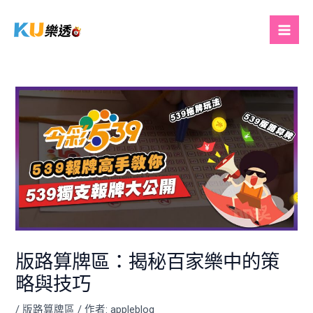
跳
Mai
至
Men
主
要
內
容
版路算牌區：揭秘百家樂中的策
略與技巧
/
版路算牌區
/ 作者:
appleblog