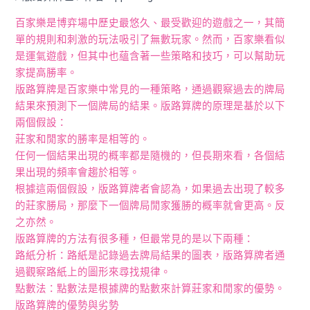
百家樂是博弈場中歷史最悠久、最受歡迎的遊戲之一，其簡
單的規則和刺激的玩法吸引了無數玩家。然而，百家樂看似
是運氣遊戲，但其中也蘊含著一些策略和技巧，可以幫助玩
家提高勝率。
版路算牌是百家樂中常見的一種策略，通過觀察過去的牌局
結果來預測下一個牌局的結果。版路算牌的原理是基於以下
兩個假設：
莊家和閒家的勝率是相等的。
任何一個結果出現的概率都是隨機的，但長期來看，各個結
果出現的頻率會趨於相等。
根據這兩個假設，版路算牌者會認為，如果過去出現了較多
的莊家勝局，那麼下一個牌局閒家獲勝的概率就會更高。反
之亦然。
版路算牌的方法有很多種，但最常見的是以下兩種：
路紙分析：路紙是記錄過去牌局結果的圖表，版路算牌者通
過觀察路紙上的圖形來尋找規律。
點數法：點數法是根據牌的點數來計算莊家和閒家的優勢。
版路算牌的優勢與劣勢