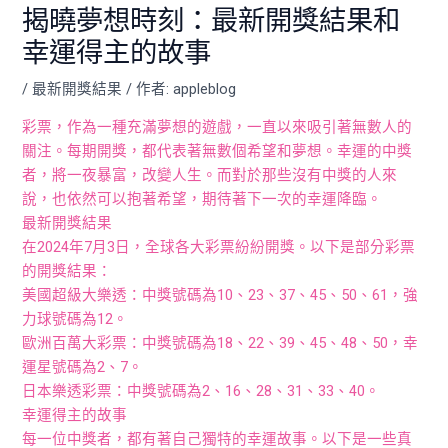
揭曉夢想時刻：最新開獎結果和
幸運得主的故事
/
最新開獎結果
/ 作者:
appleblog
彩票，作為一種充滿夢想的遊戲，一直以來吸引著無數人的
關注。每期開獎，都代表著無數個希望和夢想。幸運的中獎
者，將一夜暴富，改變人生。而對於那些沒有中獎的人來
說，也依然可以抱著希望，期待著下一次的幸運降臨。
最新開獎結果
在2024年7月3日，全球各大彩票紛紛開獎。以下是部分彩票
的開獎結果：
美國超級大樂透：中獎號碼為10、23、37、45、50、61，強
力球號碼為12。
歐洲百萬大彩票：中獎號碼為18、22、39、45、48、50，幸
運星號碼為2、7。
日本樂透彩票：中獎號碼為2、16、28、31、33、40。
幸運得主的故事
每一位中獎者，都有著自己獨特的幸運故事。以下是一些真