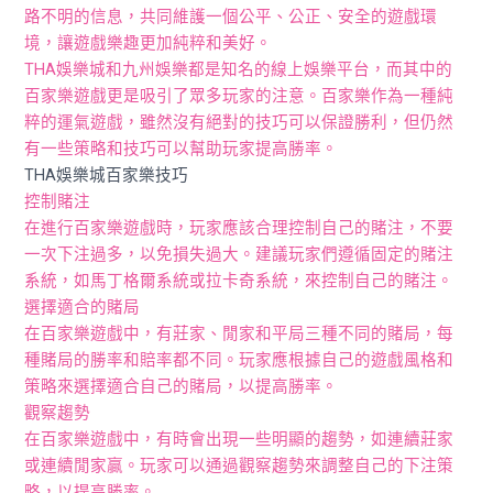
路不明的信息，共同維護一個公平、公正、安全的遊戲環
境，讓遊戲樂趣更加純粹和美好。
THA娛樂城和九州娛樂都是知名的線上娛樂平台，而其中的
百家樂遊戲更是吸引了眾多玩家的注意。百家樂作為一種純
粹的運氣遊戲，雖然沒有絕對的技巧可以保證勝利，但仍然
有一些策略和技巧可以幫助玩家提高勝率。
THA娛樂城百家樂技巧
控制賭注
在進行百家樂遊戲時，玩家應該合理控制自己的賭注，不要
一次下注過多，以免損失過大。建議玩家們遵循固定的賭注
系統，如馬丁格爾系統或拉卡奇系統，來控制自己的賭注。
選擇適合的賭局
在百家樂遊戲中，有莊家、閒家和平局三種不同的賭局，每
種賭局的勝率和賠率都不同。玩家應根據自己的遊戲風格和
策略來選擇適合自己的賭局，以提高勝率。
觀察趨勢
在百家樂遊戲中，有時會出現一些明顯的趨勢，如連續莊家
或連續閒家贏。玩家可以通過觀察趨勢來調整自己的下注策
略，以提高勝率。