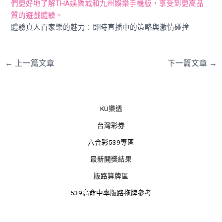
們更好地了解THA娛樂城和九州娛樂手機版，享受到更高品
質的遊戲體驗。
體驗真人百家樂的魅力：即時直播中的策略與激情碰撞
←
上一篇文章
下一篇文章
→
KU樂透
台灣彩券
六合彩539專區
最新開獎結果
版路算牌區
539高命中率版路拖牌參考