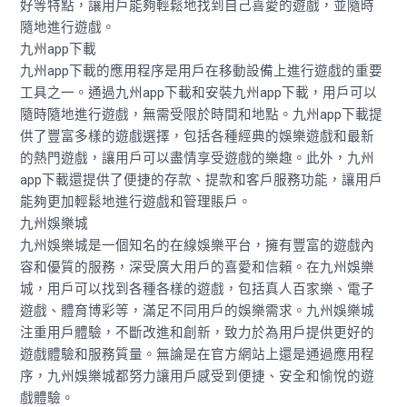
好等特點，讓用戶能夠輕鬆地找到自己喜愛的遊戲，並隨時
隨地進行遊戲。
九州app下載
九州app下載的應用程序是用戶在移動設備上進行遊戲的重要
工具之一。通過九州app下載和安裝九州app下載，用戶可以
隨時隨地進行遊戲，無需受限於時間和地點。九州app下載提
供了豐富多樣的遊戲選擇，包括各種經典的娛樂遊戲和最新
的熱門遊戲，讓用戶可以盡情享受遊戲的樂趣。此外，九州
app下載還提供了便捷的存款、提款和客戶服務功能，讓用戶
能夠更加輕鬆地進行遊戲和管理賬戶。
九州娛樂城
九州娛樂城是一個知名的在線娛樂平台，擁有豐富的遊戲內
容和優質的服務，深受廣大用戶的喜愛和信賴。在九州娛樂
城，用戶可以找到各種各樣的遊戲，包括真人百家樂、電子
遊戲、體育博彩等，滿足不同用戶的娛樂需求。九州娛樂城
注重用戶體驗，不斷改進和創新，致力於為用戶提供更好的
遊戲體驗和服務質量。無論是在官方網站上還是通過應用程
序，九州娛樂城都努力讓用戶感受到便捷、安全和愉悅的遊
戲體驗。