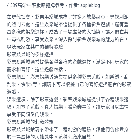
/
539高命中率版路拖牌參考
/ 作者:
appleblog
在現代社會，彩票娛樂城成為了許多人放鬆身心、尋找刺激
的熱門去處。這些娛樂城不僅提供了各種彩票遊戲，還有豐
富多樣的娛樂選擇，成為了一場虛擬的大抽獎，讓人們在其
中尋找刺激、享受娛樂。深入探討彩票娛樂城的魅力所在，
以及玩家在其中的獨特體驗。
彩票娛樂城的多樣選擇
彩票娛樂城通常提供各種各樣的遊戲選擇，滿足不同玩家的
需求和喜好。這些遊戲包括：
彩票類型：彩票娛樂城通常提供多種彩票遊戲，如樂透、刮
刮樂、快樂8等，讓玩家可以根據自己的喜好選擇適合的彩票
遊戲。
娛樂選項：除了彩票遊戲，彩票娛樂城還提供了各種娛樂選
項，如電子遊戲、真人娛樂、體育賽事等，讓玩家可以盡情
享受不同類型的娛樂。
彩票娛樂城的刺激體驗
彩票娛樂城給玩家帶來了一種刺激的體驗，讓他們仿佛置身
於一場虛擬的大抽獎中。這種刺激來自於：