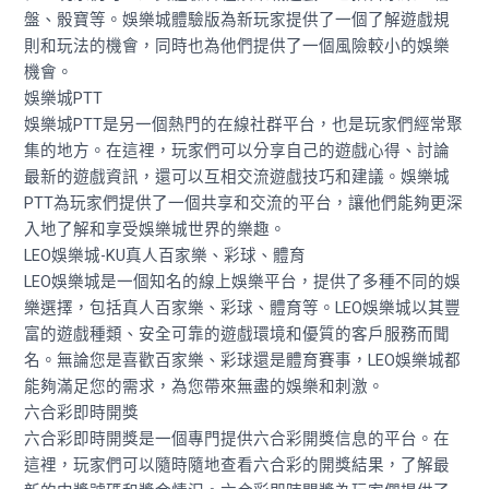
盤、骰寶等。娛樂城體驗版為新玩家提供了一個了解遊戲規
則和玩法的機會，同時也為他們提供了一個風險較小的娛樂
機會。
娛樂城PTT
娛樂城PTT是另一個熱門的在線社群平台，也是玩家們經常聚
集的地方。在這裡，玩家們可以分享自己的遊戲心得、討論
最新的遊戲資訊，還可以互相交流遊戲技巧和建議。娛樂城
PTT為玩家們提供了一個共享和交流的平台，讓他們能夠更深
入地了解和享受娛樂城世界的樂趣。
LEO娛樂城-KU真人百家樂、彩球、體育
LEO娛樂城是一個知名的線上娛樂平台，提供了多種不同的娛
樂選擇，包括真人百家樂、彩球、體育等。LEO娛樂城以其豐
富的遊戲種類、安全可靠的遊戲環境和優質的客戶服務而聞
名。無論您是喜歡百家樂、彩球還是體育賽事，LEO娛樂城都
能夠滿足您的需求，為您帶來無盡的娛樂和刺激。
六合彩即時開獎
六合彩即時開獎是一個專門提供六合彩開獎信息的平台。在
這裡，玩家們可以隨時隨地查看六合彩的開獎結果，了解最