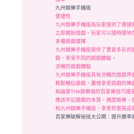
九州娛樂手機版
便捷性
九州娛樂手機版為玩家提供了便捷
立即開始遊戲。玩家可以隨時隨地
多種遊戲選擇
九州娛樂手機版提供了豐富多彩的
戲，享受不同的遊戲體驗。
流暢的遊戲體驗
九州娛樂手機版具有流暢的遊戲界
輕鬆暢玩遊戲，盡情享受遊戲的樂
無論是THA娛樂城的百家樂技巧
應該牢記遊戲的本質，適度娛樂，
和九州娛樂手機版，享受到更高品
百家樂破解祕技大公開：提升勝率