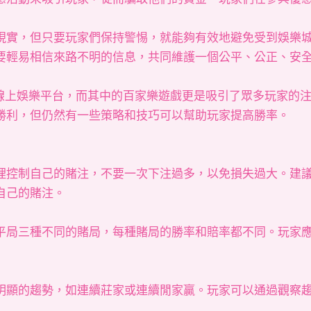
現實，但只要玩家們保持警惕，就能夠有效地避免受到娛樂
要輕易相信來路不明的信息，共同維護一個公平、公正、安
的線上娛樂平台，而其中的百家樂遊戲更是吸引了眾多玩家的
勝利，但仍然有一些策略和技巧可以幫助玩家提高勝率。
理控制自己的賭注，不要一次下注過多，以免損失過大。建
自己的賭注。
平局三種不同的賭局，每種賭局的勝率和賠率都不同。玩家
明顯的趨勢，如連續莊家或連續閒家贏。玩家可以通過觀察