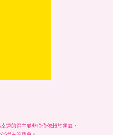
為幸運的得主並非僅僅依賴於運氣，
幸運得主的機會。