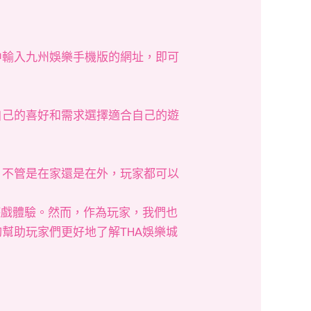
中輸入九州娛樂手機版的網址，即可
自己的喜好和需求選擇適合自己的遊
。不管是在家還是在外，玩家都可以
遊戲體驗。然而，作為玩家，我們也
幫助玩家們更好地了解THA娛樂城