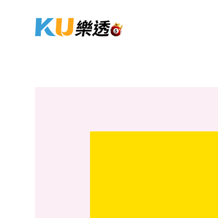
跳
至
主
要
內
容