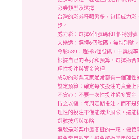
彩券類型及選擇
台灣的彩券種類繁多，包括威力彩
步。
威力彩：選擇6個號碼和1個特別
大樂透：選擇6個號碼，無特別號
今彩539：選擇5個號碼，中獎機
根據自己的喜好和預算，選擇適合
理性投注與資金管理
成功的彩票玩家通常都有一個理性
設定預算：確定每次投注的資金上
不貪心：不要一次性投注過多資金
持之以恆：每周定期投注，而不是
理性的投注不僅能減少風險，還能
選號技巧與策略
選號是彩票中最關鍵的一環，儘管
避免常用數字：避免選擇常用的生