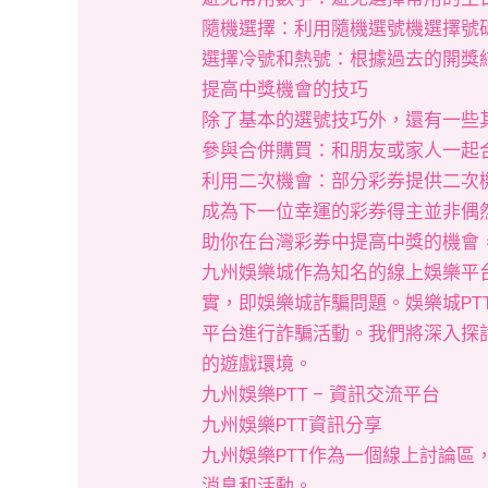
隨機選擇：利用隨機選號機選擇號
選擇冷號和熱號：根據過去的開獎
提高中獎機會的技巧
除了基本的選號技巧外，還有一些
參與合併購買：和朋友或家人一起
利用二次機會：部分彩券提供二次
成為下一位幸運的彩券得主並非偶
助你在台灣彩券中提高中獎的機會
九州娛樂城作為知名的線上娛樂平
實，即娛樂城詐騙問題。娛樂城P
平台進行詐騙活動。我們將深入探
的遊戲環境。
九州娛樂PTT – 資訊交流平台
九州娛樂PTT資訊分享
九州娛樂PTT作為一個線上討論
消息和活動。